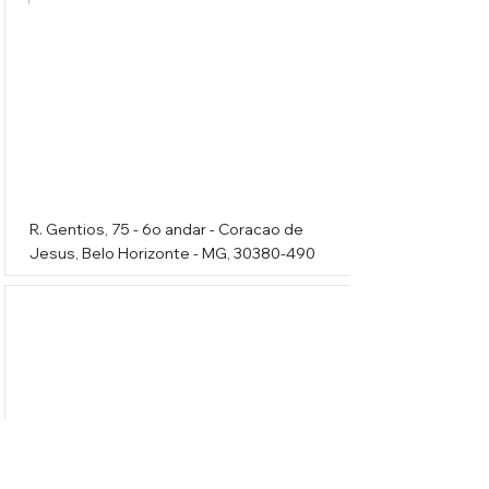
R. Gentios, 75 - 6o andar - Coracao de
Jesus, Belo Horizonte - MG,
30380-490
Antichoque Comercio de Materiais
Eletricos