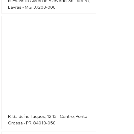
R. Evaristo Alves de Azevedo, 36 - Retiro,
Lavras - MG,
37200-000
Brilho Lustres
R. Balduíno Taques, 1243 - Centro, Ponta
Grossa - PR,
84010-050