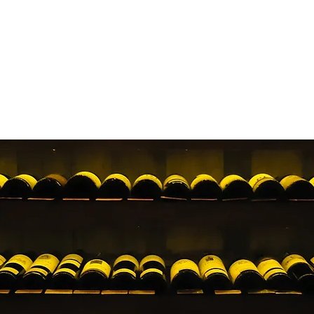
HOME
SOBRE
PRODUTOS
MANUAIS
OBRAS
C
Restaurante Amadeus