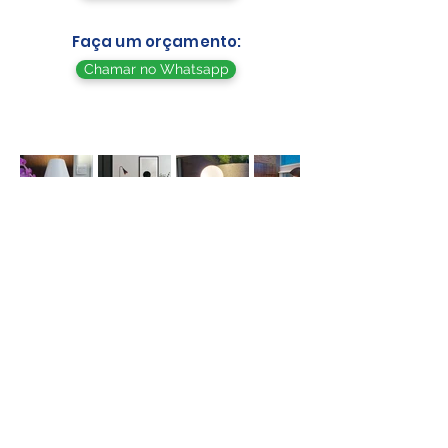
Faça um orçamento:
Chamar no Whatsapp
Av. dos Açudes, 69, Alto dos Pinheiros, Belo
Horizonte - MG, Brasil
WhatsApp Vendas -
(31) 98247-4984