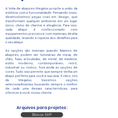
A linha de abajures Megalux propõe a união da
estética com a funcionalidade. Pensando nisso,
desenvolvemos peças ricas em design, que
transformam qualquer ambiente em um lugar
único, cheio de charme e elegância. Para isso,
cada abajur é confeccionado com
equipamentos precisos e com materiais de alta
qualidade, levando a riqueza dos detalhes para
o seu abajur.
As opções são imensas quando falamos de
abajures, podem ser luminárias de mesa, de
chão, fixas, articuladas, de metal, de madeira,
estilo moderno, contemporâneo, retrô,
industrial ou rústico, fora ainda as opções de
cores. Tudo isso permite que sempre tenha um
abajur perfeito para você e sua casa. E claro, nós
da Megalux, trazemos opções
selecionadíssimas; buscando sempre o melhor
de cada uma dessas características, para
oferecer à você, nosso cliente.
Arquivos para projetos:
Blocos SKP