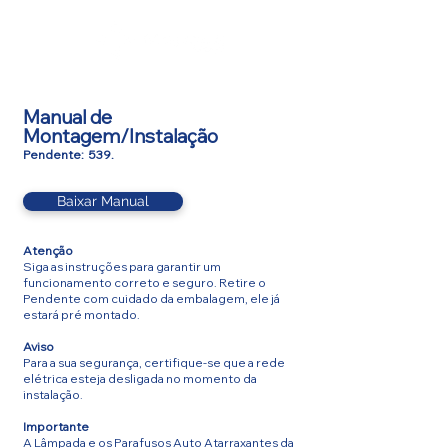
Manual de
Montagem/Instalação
Pendente: 539.
Baixar Manual
Atenção
Siga as instruções para garantir um
funcionamento correto e seguro. Retire o
Pendente com cuidado da embalagem, ele já
estará pré montado.
Aviso
Para a sua segurança, certifique-se que a rede
elétrica esteja desligada no momento da
instalação.
Importante
A Lâmpada e os Parafusos Auto Atarraxantes da