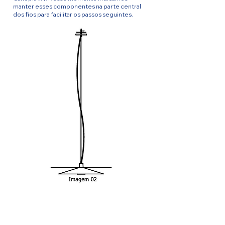
manter esses componentes na parte central
dos fios para facilitar os passos seguintes.
6º -
Rosqueia uma pequena parte do Niple de
Ferro (8) na Travessa de Fixação (10), em
seguida passe os Cabos (1A e 1B) por essas
duas peças. Deixe o suficiente para se fazer a