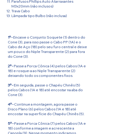
Parafusos Phillips Auto Atarraxantes
M3x20mm (não inclusos)
Trava Cabo
Lâmpada tipo Bulbo (não inclusa)
1º -
Encaixe o Conjunto Soquete (1) dentro do
Cone (3), para isso passe o Cabo PP (1A) e o
Cabo de Aço (1B) pelo seu furo central e deixe
um pouco do Niple Transparente (2) para fora
do Cone (3).
2º -
Passe a Porca Cônica (4) pelos Cabos (1A e
1B) e rosque-a ao Niple Transparente (2)
deixando todo os componentes fixos.
3º -
Em seguida, passe o Chapéu Chinês (5)
pelos Cabos (1A e 1B) até encostar na aba do
Cone (3).
4º -
Continue a montagem, agora passe o
Disco Plano (6) pelos Cabos (1A e 1B) até
encostar na superfície do Chapéu Chinês (5).
5º -
Passe a Porca Cônica (7) pelos Cabos (1A e
1B) conforme a imagem e acrescente a
Canopla (9). Nesse momento indicamos