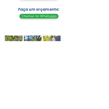
Faça um orçamento:
Chamar no Whatsapp
Av. dos Açudes, 69, Alto dos Pinheiros, Belo
Horizonte - MG, Brasil
WhatsApp Vendas -
(31) 98247-4984